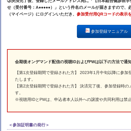
③決済完了後、登録したメールアドレス宛に「【日本総合健診医学
せ（受付番号：A●●●●●）」という件名のメールが届きますので
（マイページ）にログインいただき、
参加受付用QRコードの表示
参加登録マニュアル
会期後オンデマンド配信の視聴IDおよびPWは以下の方法で通
【第1次登録期間で登録された方】 2023年1月中旬以降に参
たします。
【第2次登録期間で登録された方】 決済完了後、参加登録時の
す。
※視聴用IDとPWは、申込者本人以外への譲渡や共同利用は禁
＜参加証明書の発行＞