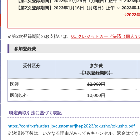
【第1次登録期間】
2022年10月24日（月曜日）正午 ～ 202
【第2次登録期間】2023年1月16日（月曜日）正午 ～
2023年
⇒202
※第2次登録期間のお支払いは、
01.クレジットカード決済（個人で
参加登録費
受付区分
参加費
【1次登録期間】
医師
12,000円
医師以外
10,000円
特定商取引法に基づく表記
https://confit-sfs.atlas.jp/customer/jhep2023/tokusho/tokusho.pdf
※決済終了後は、いかなる理由があってもキャンセル、返金はでき