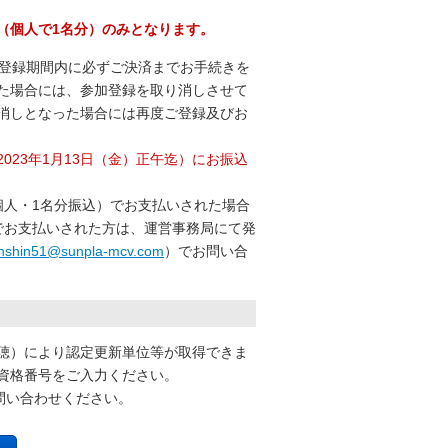
済（個人で1名分）のみとなります。
。登録期間内に必ずご決済までお手続きを
た場合には、参加登録を取り消しさせて
消しとなった場合には再度ご登録及びお
23年1月13日（金）正午迄）にお振込
個人・1名分振込）でお支払いされた場合
でお支払いされた方は、運営事務局にて発
nshin51@sunpla-mcv.com
）でお問い合
聴）により認定更新単位等が取得できま
資格番号をご入力ください。
へお問い合わせください。