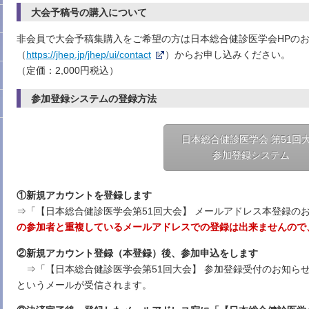
大会予稿号の購入について
非会員で大会予稿集購入をご希望の方は日本総合健診医学会HPの
（
https://jhep.jp/jhep/ui/contact
）からお申し込みください。
（定価：2,000円税込）
参加登録システムの登録方法
日本総合健診医学会 第51回
参加登録システム
①新規アカウントを登録します
⇒「【日本総合健診医学会第51回大会】 メールアドレス本登録の
の参加者と重複しているメールアドレスでの登録は出来ませんので
②新規アカウント登録（本登録）後、参加申込をします
⇒「【日本総合健診医学会第51回大会】 参加登録受付のお知らせ（
というメールが受信されます。